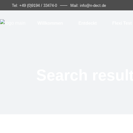
Tel: +49 (0)9194 / 33474-0
Mail: info@n-dect.de
Willkommen
Entdeckt
Flexi Test
Search resul