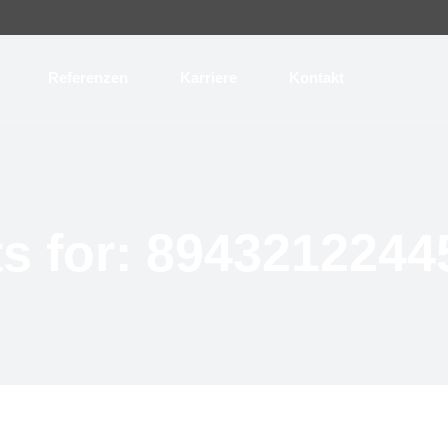
Referenzen
Karriere
Kontakt
ts for: 8943212244